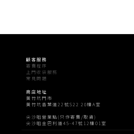
顧客服務
寄賣程序
上門收袋服務
常見問題
商店地址
黃竹坑門市
黃竹坑香葉道22號S22 20樓A室
尖沙咀營業點(只作寄賣/取貨)
尖沙咀金巴利道45-47號12樓01室