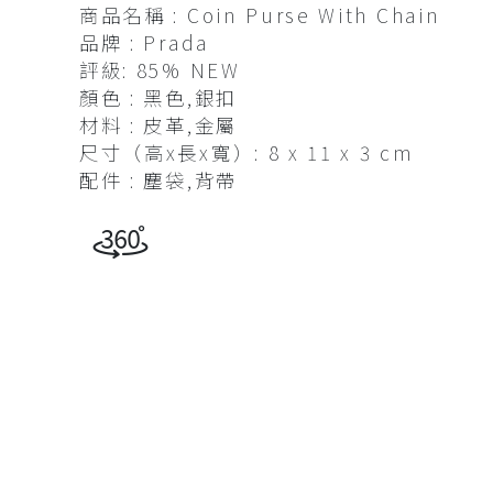
商品名稱 : Coin Purse With Chain
查看全部
帽及髮飾
品牌 : Prada
評級: 85% NEW
衣物及鞋
顏色 : 黑色,銀扣
查看全部
材料 : 皮革,金屬
尺寸（高x長x寬）: 8 x 11 x 3 cm
配件 : 塵袋,背帶