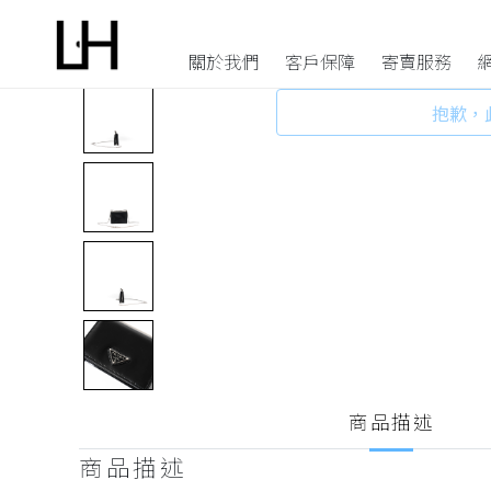
Coin Purse Wi
關於我們
客戶保障
寄賣服務
手袋
配飾
抱歉，
選擇 Luxholic 的原因
寄賣程序
單肩包
錢包
防偽驗證
上門收袋服務
斜挎包
卡套及鑰包
退貨條款
商品寄售或回收條款
迷你包
耳環及項鍊
個人資料私隱聲明
常見問題
手提包
手鐲及戒指
水桶包
鐘錶
背包
眼鏡
腰包
皮帶及背帶
商品描述
手拿包
圍巾及絲綢
商品描述
中古品
胸針及掛飾