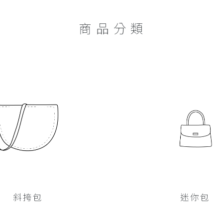
商 品 分 類
斜挎包
迷你包