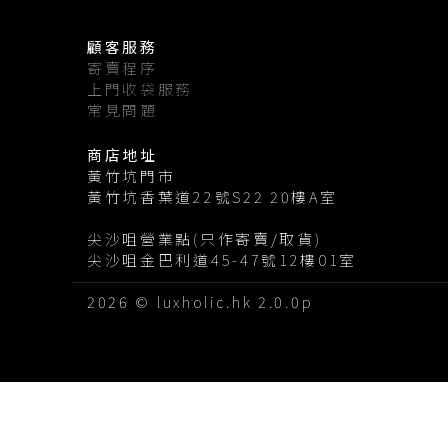
顧客服務
寄賣程序
上門收袋服務
常見問題
商店地址
黃竹坑門市
黃竹坑香葉道22號S22 20樓A室
尖沙咀營業點(只作寄賣/取貨)
尖沙咀金巴利道45-47號12樓01室
2026 © luxholic.hk 2.0.0p