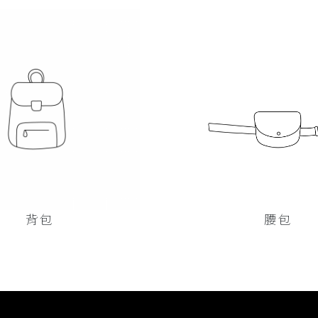
背包
腰包