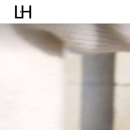
關於我們
客戶保障
寄賣服務
手袋
配飾
選擇 Luxholic 的原因
寄賣程序
單肩包
錢包
防偽驗證
上門收袋服務
斜挎包
卡套及鑰包
退貨條款
商品寄售或回收條款
迷你包
耳環及項鍊
個人資料私隱聲明
常見問題
手提包
手鐲及戒指
水桶包
鐘錶
背包
眼鏡
腰包
皮帶及背帶
手拿包
圍巾及絲綢
中古品
胸針及掛飾