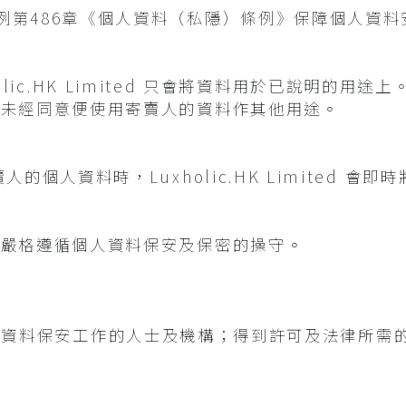
根據香港法例第486章《個人資料（私隱）條例》保障個人資
lic.HK Limited 只會將資料用於已說明的用
不會在事前未經同意便使用寄賣人的資料作其他用途。
 收到寄賣人的個人資料時，Luxholic.HK Limite
會確保員工嚴格遵循個人資料保安及保密的操守。
料保安工作的人士及機構；得到許可及法律所需的地方；