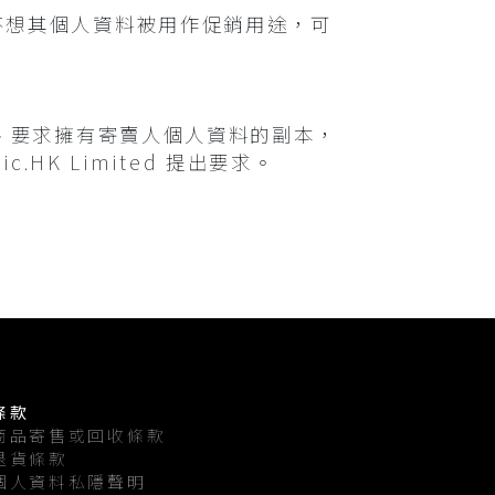
賣人不想其個人資料被用作促銷用途，可
人資料、要求擁有寄賣人個人資料的副本，
HK Limited 提出要求。
條款
商品寄售或回收條款
退貨條款
個人資料私隱聲明