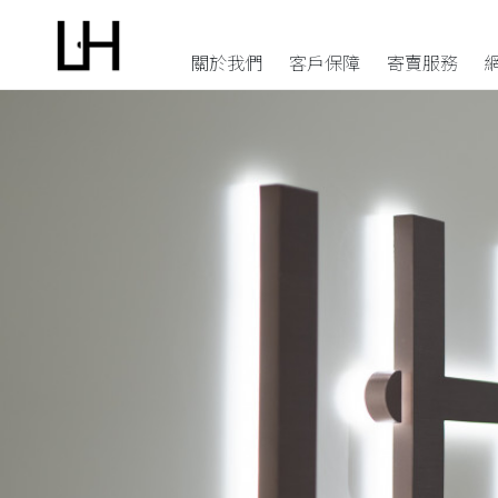
關於我們
客戶保障
寄賣服務
手袋
配飾
選擇 Luxholic 的原因
寄賣程序
單肩包
錢包
防偽驗證
上門收袋服務
斜挎包
卡套及鑰包
退貨條款
商品寄售或回收條款
迷你包
耳環及項鍊
個人資料私隱聲明
常見問題
手提包
手鐲及戒指
水桶包
鐘錶
背包
眼鏡
腰包
皮帶及背帶
手拿包
圍巾及絲綢
中古品
胸針及掛飾