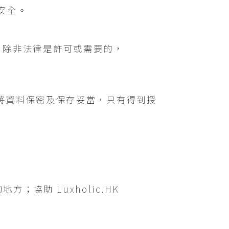
料安全。
途上。除非法律是許可或需要的，
d 會即時將資料保密及保存妥當，只有得到授
協助 Luxholic.HK