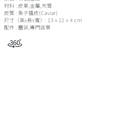
材料 : 皮革,金屬,布質
皮質 : 魚子醬皮(Caviar)
尺寸（高x長x寬）: 13 x 22 x 4 cm
配件 : 塵袋,專門店單