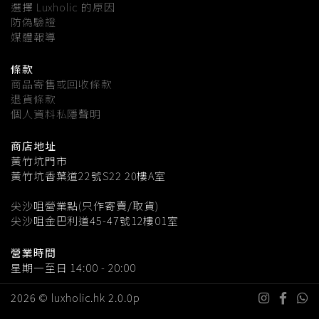
選擇 Luxholic 的原因
防偽驗證
媒體報導
條款
商品寄售或回收條款
退貨條款
個人資料私隱聲明
商店地址
黃竹坑門市
黃竹坑香葉道22號S22 20樓A室
尖沙咀營業點(只作寄賣/取貨)
尖沙咀金巴利道45-47號12樓01室
營業時間
星期一至日 14:00 - 20:00
2026 © luxholic.hk 2.0.0p