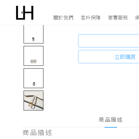
Saddle Belt 
42
HK$ 5800
HK$
關於我們
客戶保障
寄賣服務
手袋
配飾
選擇 Luxholic 的原因
寄賣程序
單肩包
錢包
防偽驗證
上門收袋服務
立即購買
斜挎包
卡套及鑰包
退貨條款
商品寄售或回收條款
迷你包
耳環及項鍊
個人資料私隱聲明
常見問題
手提包
手鐲及戒指
水桶包
鐘錶
背包
眼鏡
腰包
皮帶及背帶
商品描述
手拿包
圍巾及絲綢
商品描述
中古品
胸針及掛飾