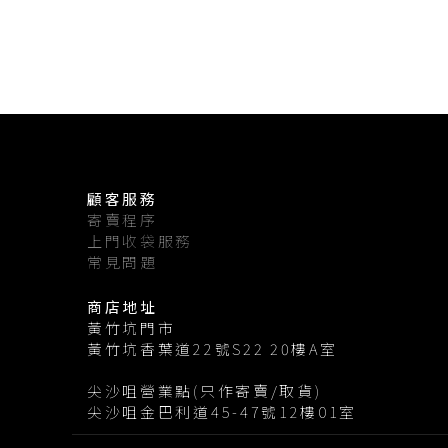
顧客服務
寄賣程序
上門收袋服務
常見問題
商店地址
黃竹坑門市
黃竹坑香葉道22號S22 20樓A室
尖沙咀營業點(只作寄賣/取貨)
尖沙咀金巴利道45-47號12樓01室