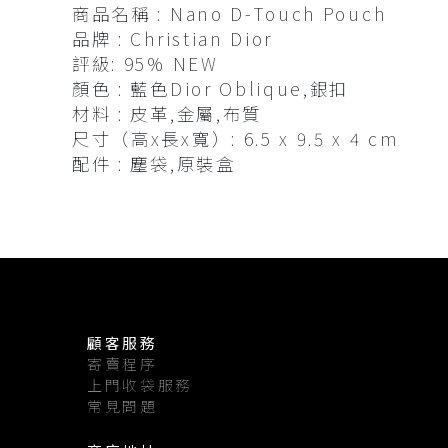
商品名稱 : Nano D-Touch Pouch
查看全部
帽及髮飾
品牌 : Christian Dior
評級: 95% NEW
衣物及鞋
顏色 : 藍色Dior Oblique,銀扣
查看全部
材料 : 皮革,金屬,布質
尺寸（高x長x寬）: 6.5 x 9.5 x 4 cm
配件 : 塵袋,原裝盒
顧客服務
寄賣程序
上門收袋服務
常見問題