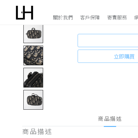
Nano D-Touc
2280
HK$
關於我們
客戶保障
寄賣服務
手袋
配飾
選擇 Luxholic 的原因
寄賣程序
單肩包
錢包
防偽驗證
上門收袋服務
立即購買
斜挎包
卡套及鑰包
退貨條款
商品寄售或回收條款
迷你包
耳環及項鍊
個人資料私隱聲明
常見問題
手提包
手鐲及戒指
水桶包
鐘錶
背包
眼鏡
腰包
皮帶及背帶
商品描述
手拿包
圍巾及絲綢
商品描述
中古品
胸針及掛飾